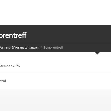
orentreff
Termine & Veranstaltungen
Seniorentreff
ptember 2026
etal