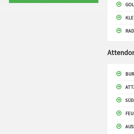
GOL
KLE
RAD
Attendo
BUR
ATT
SÜD
FE
AUS