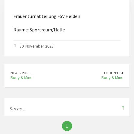
ICS herunterladen
Google Kalend
Frauenturnabteilung FSV Helden
Räume: Sportraum/Halle
30. November 2023
NEWER POST
OLDER POST
Body & Mind
Body & Mind