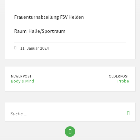
ICS herunterladen
Google Kalender
Frauenturnabteilung FSV Helden
Raum: Halle/Sportraum
11. Januar 2024
NEWER POST
OLDER POST
Body & Mind
Probe