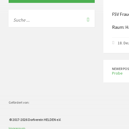
FSV Frau
Raum: H
18. D
NEWER POS
Probe
Gefördert von:
© 2017-2026
Dorfverein HELDEN e.V.
Impressum