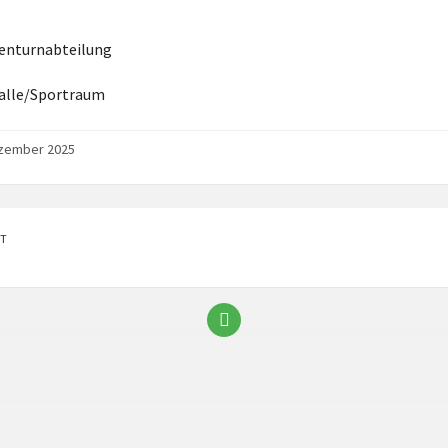
enturnabteilung
alle/Sportraum
ezember 2025
T