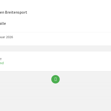
en Breitensport
alle
nuar 2026
T
ind