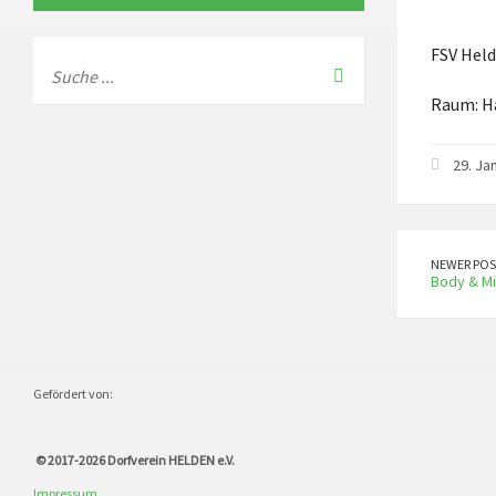
FSV Held
Raum: H
29. Ja
NEWER POS
Body & M
Gefördert von:
© 2017-2026
Dorfverein HELDEN e.V.
Impressum