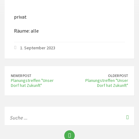
ICS herunterladen
Google Kalender
privat
Räume: alle
1. September 2023
NEWER POST
OLDER POST
Planungstreffen "Unser
Planungstreffen "Unser
Dorf hat Zukunft"
Dorf hat Zukunft"