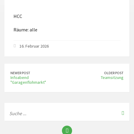
ICS herunterladen
Google Kalender
HCC
Räume: alle
16. Februar 2026
NEWER POST
OLDER POST
Infoabend
Teamsitzung
"Garagenflohmarkt"