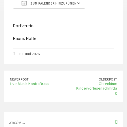
ZUM KALENDER HINZUFÜGEN
ICS herunterladen
Google Kalender
Dorfverein
Raum: Halle
30. Juni 2026
NEWER POST
OLDER POST
Live-Musik KontraBrass
Ohrenkino:
Kindervorlesenachmitta
g