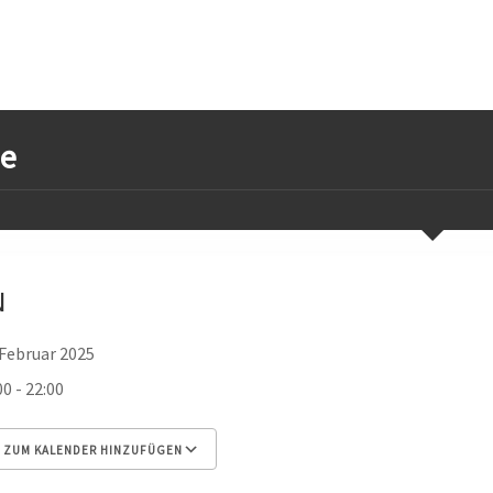
e
N
 Februar 2025
00 - 22:00
ZUM KALENDER HINZUFÜGEN
 herunterladen
Google Kalender