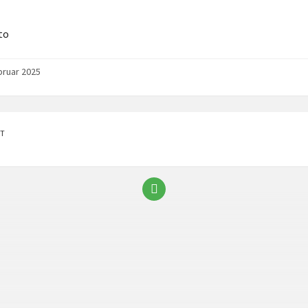
to
bruar 2025
T