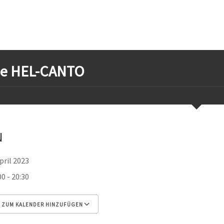
be HEL-CANTO
N
April 2023
00 - 20:30
ZUM KALENDER HINZUFÜGEN
 herunterladen
Google Kalender