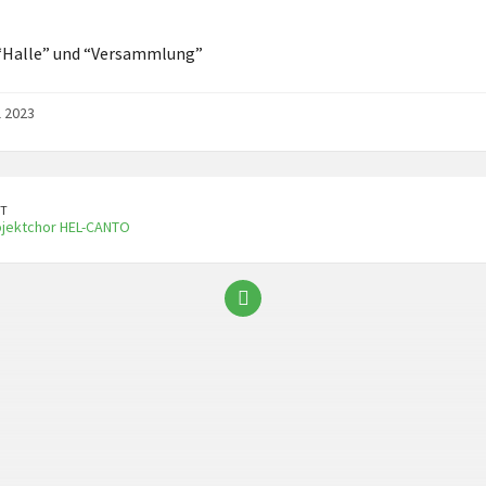
“Halle” und “Versammlung”
l 2023
T
ojektchor HEL-CANTO