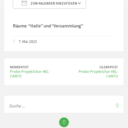
ZUM KALENDER HINZUFÜGEN
ICS herunterladen
Google Kalender
Räume: “Halle” und “Versammlung”
7. Mai 2023
NEWER POST
OLDER POST
Probe Projektchor HEL-
Probe Projektchor HEL-
CANTO
CANTO