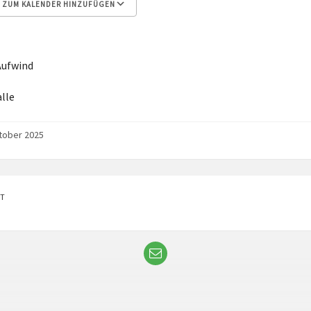
ZUM KALENDER HINZUFÜGEN
 herunterladen
Google Kalender
Aufwind
lle
tober 2025
T