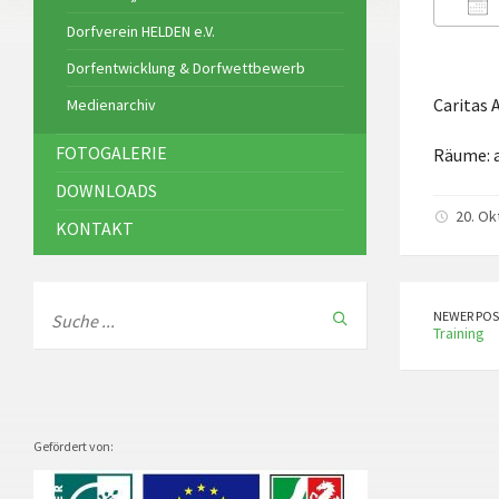
Dorfverein HELDEN e.V.
ICS
Dorfentwicklung & Dorfwettbewerb
Caritas 
Medienarchiv
FOTOGALERIE
Räume: a
DOWNLOADS
20. Ok
KONTAKT
NEWER POS
Training
Gefördert von: