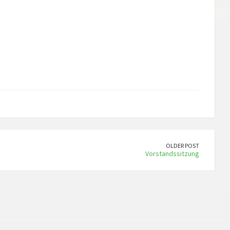
iCalendar
Office 365
OLDER POST
Vorstandssitzung