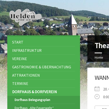
START
Thea
INFRASTRUKTUR
Home
VEREINE
GASTRONOMIE & ÜBERNACHTUNG
ATTRAKTIONEN
WAN
TERMINE
20.
DORFHAUS & DORFVEREIN
0:0
Dorfhaus Belegungsplan
Dorfhaus „Alte Feuerwehr“