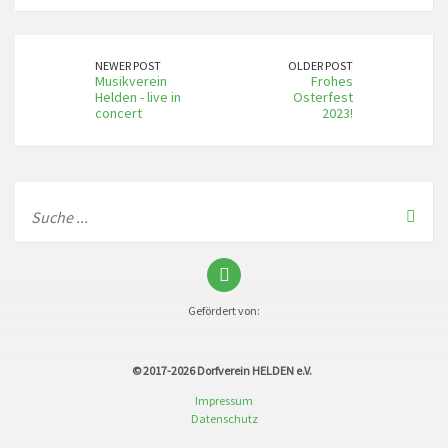
NEWER POST
OLDER POST
Musikverein
Frohes
Helden - live in
Osterfest
concert
2023!
Gefördert von:
© 2017-2026
Dorfverein HELDEN e.V.
Impressum
Datenschutz