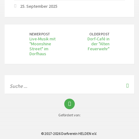
25. September 2025
NEWER POST
OLDER POST
Live-Musik mit
Dorf-Café in
"Moonshine
der "Alten
Street" im
Feuerwehr"
Dorfhaus
Gefördert von:
© 2017-2026
Dorfverein HELDEN e.V.