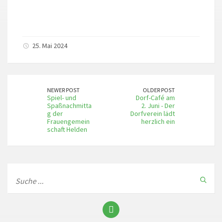
25. Mai 2024
NEWER POST
OLDER POST
Spiel- und
Dorf-Café am
Spaßnachmitta
2. Juni - Der
g der
Dorfverein lädt
Frauengemein
herzlich ein
schaft Helden