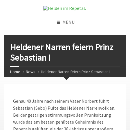
MENU
Heldener Narren feiern Prinz
Sebastian I
Home
News
Heldener Narren feiern Prinz Sebastian I
Genau 40 Jahre nach seinem Vater Norbert führt
Sebastian (Sebo) Pulte das Heldener Narrenvolk an.
Bei der gestrigen stimmungsvollen Prunksitzung
wurde das am besten gehütete Geheimnis des
Repetals gelüftet, als der 38-jährige unter großem