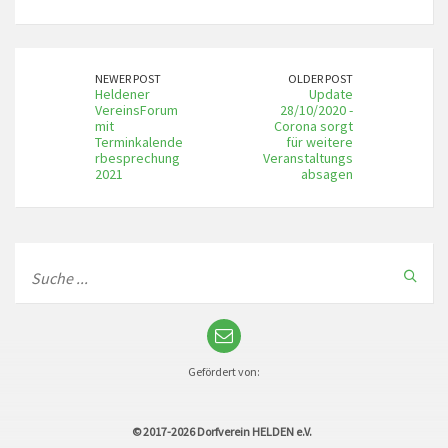
NEWER POST
OLDER POST
Heldener
Update
VereinsForum
28/10/2020 -
mit
Corona sorgt
Terminkalende
für weitere
rbesprechung
Veranstaltungs
2021
absagen
Gefördert von:
© 2017-2026
Dorfverein HELDEN e.V.