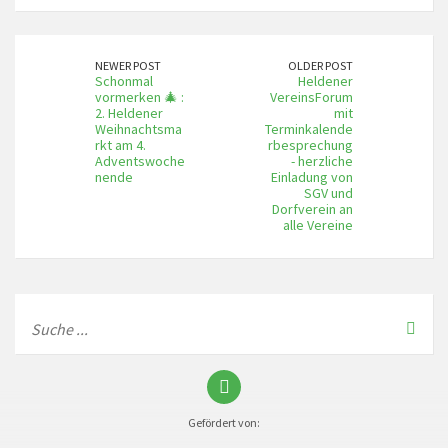
NEWER POST
OLDER POST
Schonmal
Heldener
vormerken 🎄 :
VereinsForum
2. Heldener
mit
Weihnachtsma
Terminkalende
rkt am 4.
rbesprechung
Adventswoche
- herzliche
nende
Einladung von
SGV und
Dorfverein an
alle Vereine
Gefördert von: