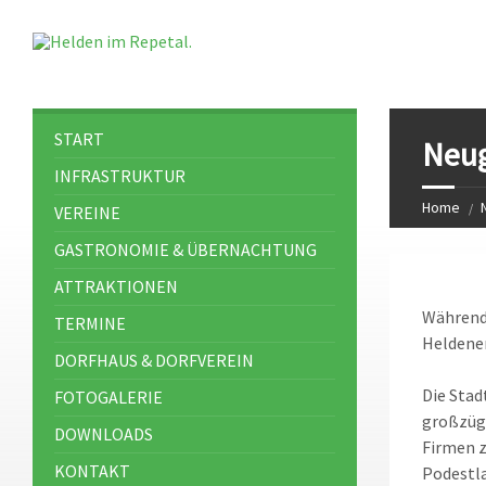
START
Neug
INFRASTRUKTUR
Home
VEREINE
GASTRONOMIE & ÜBERNACHTUNG
ATTRAKTIONEN
Während 
TERMINE
Heldener
DORFHAUS & DORFVEREIN
Die Stad
FOTOGALERIE
großzügi
DOWNLOADS
Firmen z
KONTAKT
Podestla