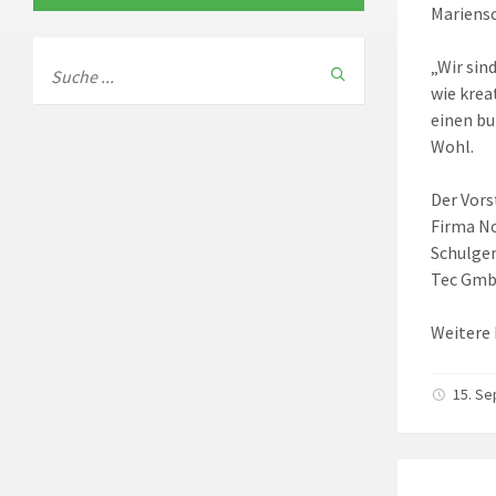
Mariensc
„Wir sin
wie krea
einen bu
Wohl.
Der Vors
Firma No
Schulgem
Tec GmbH
Weitere 
15. S