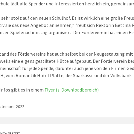
hule lädt alle Spender und Interessierten herzlich ein, gemeins
d sehr stolz auf den neuen Schulhof. Es ist wirklich eine große Fre
tiv sie das neue Angebot annehmen,“ freut sich Rektorin Bettina 
nten Spielenachmittag organisiert. Der Förderverein hat einen Eis
tand des Fördervereins hat auch selbst bei der Neugestaltung mi
velis eine eigens gestiftete Hütte aufgebaut. Der Förderverein 
einschaft für jede Spende, darunter auch jene von den Firmen G
, vom Romantik Hotel Platte, der Sparkasse und der Volksbank.
Infos gibt es in einem
Flyer (s. Downloadbereich)
.
eptember 2022
NEWER POST