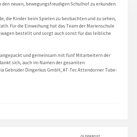
am den neuen, bewegungsfreudigen Schulhof zu erkunden.
ude, die Kinder beim Spielen zu beobachten und zu sehen,
Rath. Für die Einweihung hat das Team der Marienschule
wagen bestellt und sorgt auch sonst für das leibliche
t angepackt und gemeinsam mit fünf Mitarbeitern der
bedankt sich, auch im Namen der gesamten
edia Gebrüder Dingerkus GmbH, AT-Tec Attendorner Tube-
OLDER POST