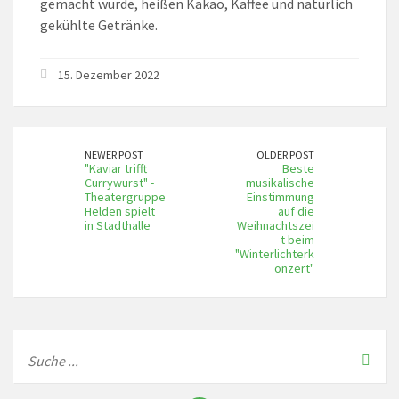
gemacht wurde, heißen Kakao, Kaffee und natürlich
gekühlte Getränke.
15. Dezember 2022
NEWER POST
OLDER POST
"Kaviar trifft
Beste
Currywurst" -
musikalische
Theatergruppe
Einstimmung
Helden spielt
auf die
in Stadthalle
Weihnachtszei
t beim
"Winterlichterk
onzert"