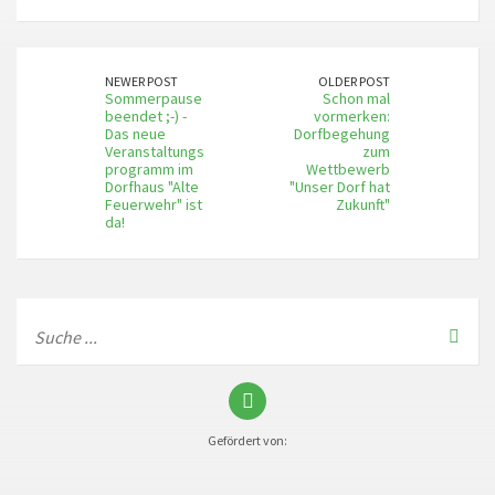
NEWER POST
OLDER POST
Sommerpause
Schon mal
beendet ;-) -
vormerken:
Das neue
Dorfbegehung
Veranstaltungs
zum
programm im
Wettbewerb
Dorfhaus "Alte
"Unser Dorf hat
Feuerwehr" ist
Zukunft"
da!
Gefördert von: