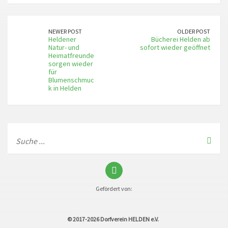
NEWER POST
OLDER POST
Heldener
Bücherei Helden ab
Natur- und
sofort wieder geöffnet
Heimatfreunde
sorgen wieder
für
Blumenschmuc
k in Helden
Gefördert von:
© 2017-2026
Dorfverein HELDEN e.V.