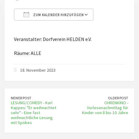
ZUM KALENDER HINZUFÜGEN
ICS herunterladen
Google Kalender
Veranstalter: Dorfverein HELDEN e.V.
Räume: ALLE
18. November 2023
NEWER POST
OLDER POST
LESUNG/COMEDY - Karl
OHRENKINO -
Kappes: "Er weihnachtet
Vorlesenachmittag für
sehr" - Eine fast
Kinder von 8 bis 10 Jahre
weihnachtliche Lesung
mit Spökes