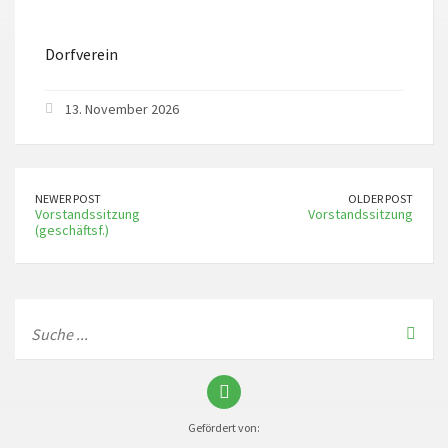
ICS herunterladen
Google Kalender
Dorfverein
13. November 2026
NEWER POST
OLDER POST
Vorstandssitzung
Vorstandssitzung
(geschäftsf.)
Gefördert von: