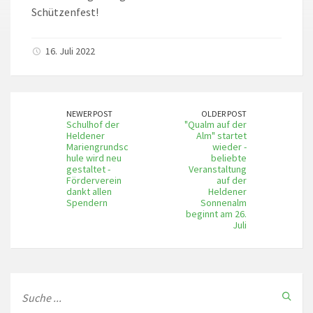
Schützenfest!
16. Juli 2022
NEWER POST
OLDER POST
Schulhof der
"Qualm auf der
Heldener
Alm" startet
Mariengrundsc
wieder -
hule wird neu
beliebte
gestaltet -
Veranstaltung
Förderverein
auf der
dankt allen
Heldener
Spendern
Sonnenalm
beginnt am 26.
Juli