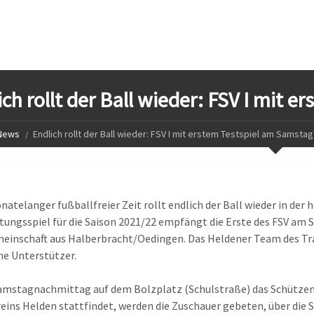
ich rollt der Ball wieder: FSV I mit 
News
Endlich rollt der Ball wieder: FSV I mit erstem Testspiel am Samstag
atelanger fußballfreier Zeit rollt endlich der Ball wieder in der
tungsspiel für die Saison 2021/22 empfängt die Erste des FSV am Sa
einschaft aus Halberbracht/Oedingen. Das Heldener Team des Trai
he Unterstützer.
amstagnachmittag auf dem Bolzplatz (Schulstraße) das Schützen
eins Helden stattfindet, werden die Zuschauer gebeten, über die