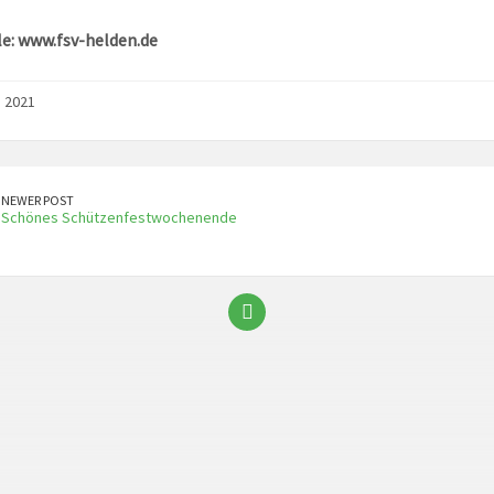
le: www.fsv-helden.de
i 2021
NEWER POST
Schönes Schützenfestwochenende