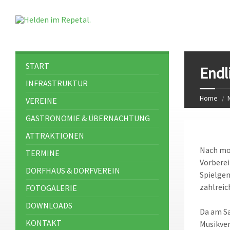
START
Endl
INFRASTRUKTUR
Home
VEREINE
GASTRONOMIE & ÜBERNACHTUNG
ATTRAKTIONEN
Nach mon
TERMINE
Vorberei
DORFHAUS & DORFVEREIN
Spielgem
zahlreic
FOTOGALERIE
DOWNLOADS
Da am S
KONTAKT
Musikver