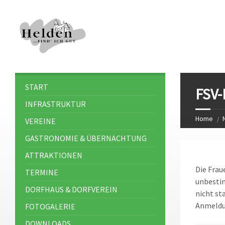
START
FSV-
INFRASTRUKTUR
Home
VEREINE
GASTRONOMIE & ÜBERNACHTUNG
ATTRAKTIONEN
Die Frau
TERMINE
unbestim
DORFHAUS & DORFVEREIN
nicht st
Anmeldun
FOTOGALERIE
DOWNLOADS