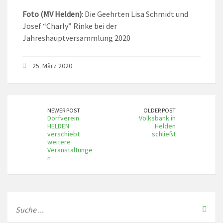
Foto (MV Helden)
: Die Geehrten Lisa Schmidt und
Josef “Charly” Rinke bei der
Jahreshauptversammlung 2020
25. März 2020
NEWER POST
OLDER POST
Dorfverein
Volksbank in
HELDEN
Helden
verschiebt
schließt
weitere
Veranstaltunge
n