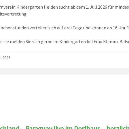
rnverein Kindergarten Helden sucht ab dem 1. Juli 2026 für minde
tsvertretung.
Wochenstunden verteilen sich auf drei Tage und können ab 16 Uhr f
resse melden Sie sich gerne im Kindergarten bei Frau Klemm-Balv
ni 2026
chland – Paraguay live im Dorfhaus – herzlic