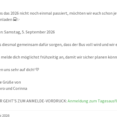
s das 2026 nicht noch einmal passiert, möchten wir euch schon je
inladen 🚍✨
n: Samstag, 5. September 2026
s diesmal gemeinsam dafür sorgen, dass der Bus voll wird und wir
 melde dich möglichst frühzeitig an, damit wir sicher planen könn
n uns sehr auf dich! 💛
e Grüße von
oro und Corinna
ER GEHT’S ZUM ANMELDE-VORDRUCK:
Anmeldung zum Tagesausflu
ni 2026