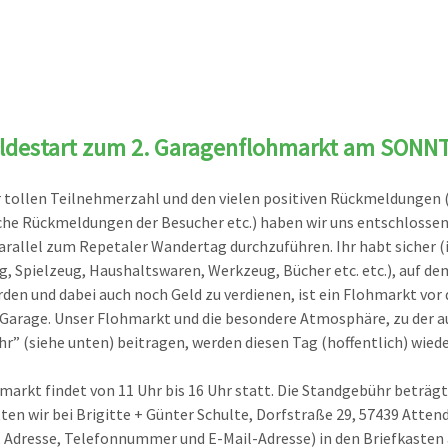
destart zum 2. Garagenflohmarkt am SONNT
 tollen Teilnehmerzahl und den vielen positiven Rückmeldungen (
che Rückmeldungen der Besucher etc.) haben wir uns entschlosse
arallel zum Repetaler Wandertag durchzuführen. Ihr habt sicher (
g, Spielzeug, Haushaltswaren, Werkzeug, Bücher etc. etc.), auf de
den und dabei auch noch Geld zu verdienen, ist ein Flohmarkt vor 
Garage. Unser Flohmarkt und die besondere Atmosphäre, zu der au
r” (siehe unten) beitragen, werden diesen Tag (hoffentlich) wie
markt findet von 11 Uhr bis 16 Uhr statt. Die Standgebühr beträgt
tten wir bei Brigitte + Günter Schulte, Dorfstraße 29, 57439 At
Adresse, Telefonnummer und E-Mail-Adresse) in den Briefkasten 