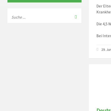
Der Elte
Krankhei
Die 4,5 
Bei Inte
29. Ju
Deuts