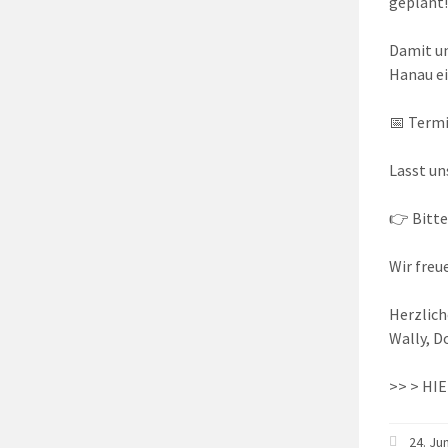
geplant!
Damit un
Hanau e
📅 Termi
Lasst un
👉 Bitte
Wir freue
Herzlich
Wally, D
>> > HI
24. Ju