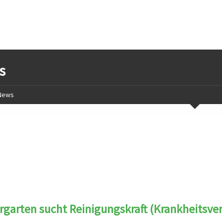
s
News
rgarten sucht Reinigungskraft (Krankheitsvert