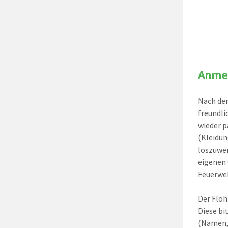
Anmel
Nach der
freundli
wieder p
(Kleidun
loszuwer
eigenen 
Feuerweh
Der Floh
Diese bi
(Namen, 