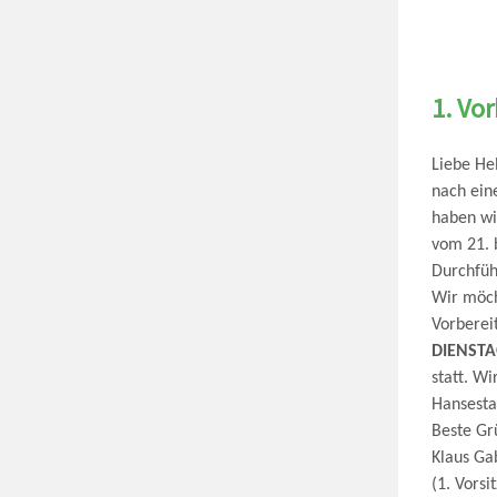
1. Vo
Liebe He
nach ein
haben wi
vom 21. 
Durchfüh
Wir möch
Vorberei
DIENSTAG
statt
. Wi
Hansesta
Beste Gr
Klaus Ga
(1. Vorsi